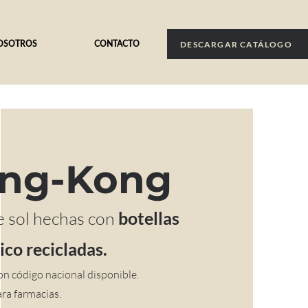
OSOTROS
CONTACTO
DESCARGAR CATÁLOGO
ng-Kong
e sol hechas con
botellas
ico recicladas.
on código nacional disponible.
ara farmacias.